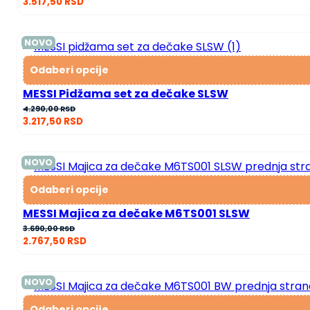
3.517,50
RSD
NOVO
Odaberi opcije
MESSI Pidžama set za dečake SLSW
4.290,00
RSD
3.217,50
RSD
NOVO
Odaberi opcije
MESSI Majica za dečake M6TS001 SLSW
3.690,00
RSD
2.767,50
RSD
NOVO
Odaberi opcije