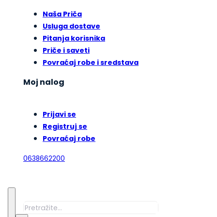
Naša Priča
Usluga dostave
Pitanja korisnika
Priče i saveti
Povraćaj robe i sredstava
Moj nalog
Prijavi se
Registruj se
Povraćaj robe
0638662200
Pretraga