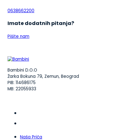
0638662200
Imate dodatnih pitanja?
Pišite nam
Bambini D.O.O
Žarka Bokuna 79, Zemun, Beograd
PIB: 114686175
MB: 22055933
Naša Priča