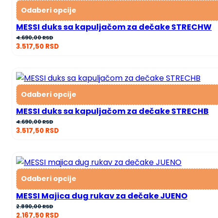
Odaberi opcije
MESSI duks sa kapuljačom za dečake STRECHW
4.690,00
RSD
3.517,50
RSD
Odaberi opcije
MESSI duks sa kapuljačom za dečake STRECHB
4.690,00
RSD
3.517,50
RSD
Odaberi opcije
MESSI Majica dug rukav za dečake JUENO
2.890,00
RSD
2.167,50
RSD