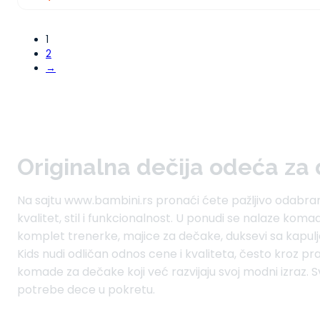
1
2
→
Originalna dečija odeća za
Na sajtu www.bambini.rs pronaći ćete pažljivo odabr
kvalitet, stil i funkcionalnost. U ponudi se nalaze kom
komplet trenerke, majice za dečake, duksevi sa kapul
Kids nudi odličan odnos cene i kvaliteta, često kroz pr
komade za dečake koji već razvijaju svoj modni izraz. S
potrebe dece u pokretu.