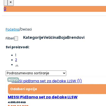
×
0
Početna
/
Dečaci
Kategorije
Veličina
Boja
Brendovi
Filteri
Svi proizvodi:
1
2
→
NOVO
Odaberi opcije
MESSI Pidžama set za dečake LLSW
4.690,00
RSD