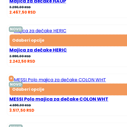
Majica za dečake HAOP
3.290,00
RSD
2.467,50
RSD
NOVO
Odaberi opcije
Majica za dečake HERIC
2.990,00
RSD
2.242,50
RSD
⭐
NOVO
Odaberi opcije
MESSI Polo majica za dečake COLON WHT
4.690,00
RSD
3.517,50
RSD