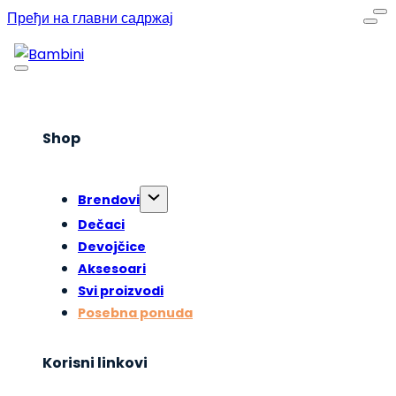
Пређи на главни садржај
Shop
Brendovi
Dečaci
Devojčice
Aksesoari
Svi proizvodi
Posebna ponuda
Korisni linkovi