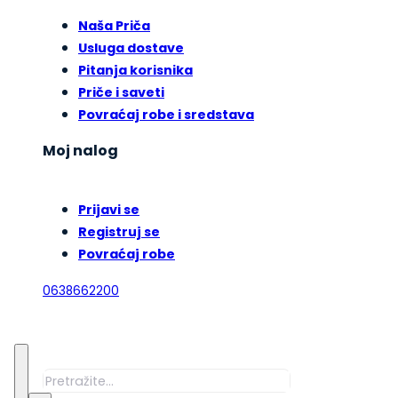
Naša Priča
Usluga dostave
Pitanja korisnika
Priče i saveti
Povraćaj robe i sredstava
Moj nalog
Prijavi se
Registruj se
Povraćaj robe
0638662200
Pretraga