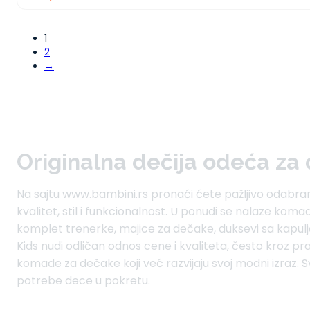
1
2
→
Originalna dečija odeća za
Na sajtu www.bambini.rs pronaći ćete pažljivo odabr
kvalitet, stil i funkcionalnost. U ponudi se nalaze kom
komplet trenerke, majice za dečake, duksevi sa kapul
Kids nudi odličan odnos cene i kvaliteta, često kroz pr
komade za dečake koji već razvijaju svoj modni izraz. S
potrebe dece u pokretu.