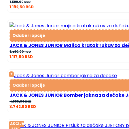
1.590,00
RSD
1.192,50
RSD
Odaberi opcije
JACK & JONES JUNIOR Majica kratak rukav za d
1.490,00
RSD
1.117,50
RSD
⭐
Odaberi opcije
JACK & JONES JUNIOR Bomber jakna za dečake 
4.990,00
RSD
3.742,50
RSD
AKCIJA
-35%