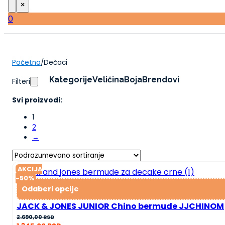
×
0
Početna
/
Dečaci
Kategorije
Veličina
Boja
Brendovi
Filteri
Svi proizvodi:
1
2
→
AKCIJA
-50%
Odaberi opcije
JACK & JONES JUNIOR Chino bermude JJCHINOM
Оригинална
Тренутна
2.690,00
RSD