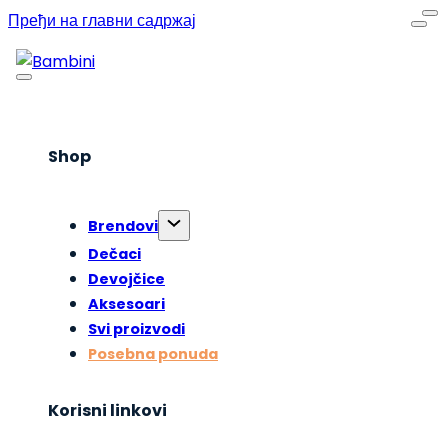
Пређи на главни садржај
Shop
Brendovi
Dečaci
Devojčice
Aksesoari
Svi proizvodi
Posebna ponuda
Korisni linkovi