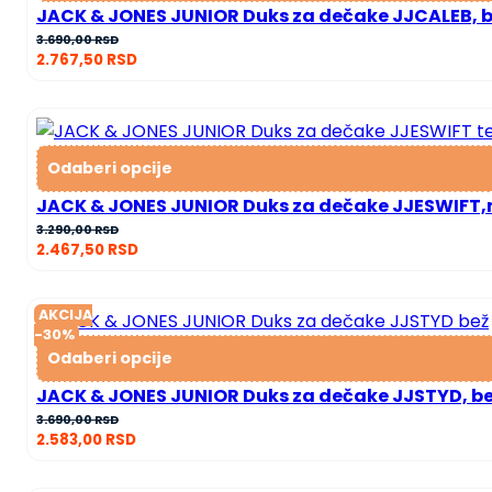
JACK & JONES JUNIOR Duks za dečake JJCALEB, b
3.690,00
RSD
2.767,50
RSD
Odaberi opcije
JACK & JONES JUNIOR Duks za dečake JJESWIFT
3.290,00
RSD
2.467,50
RSD
AKCIJA
-30%
Odaberi opcije
JACK & JONES JUNIOR Duks za dečake JJSTYD, b
Оригинална
Тренутна
3.690,00
RSD
2.583,00
RSD
цена
цена
је
је: