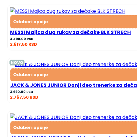
Odaberi opcije
MESSI Majica dug rukav za dečake BLK STRECH
3.490,00
RSD
2.617,50
RSD
NOVO
Odaberi opcije
JACK & JONES JUNIOR Donji deo trenerke za deč
3.690,00
RSD
2.767,50
RSD
Odaberi opcije