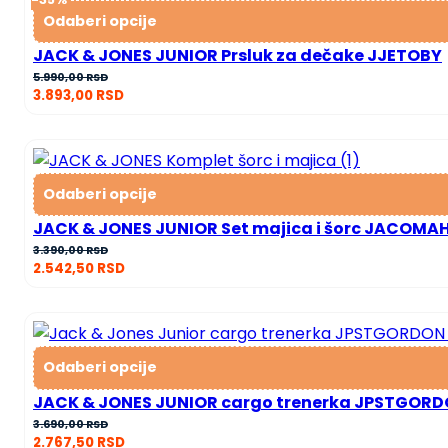
Odaberi opcije
JACK & JONES JUNIOR Prsluk za dečake JJETOBY
Оригинална
Тренутна
5.990,00
RSD
3.893,00
RSD
цена
цена
је
је:
била:
3.893,00 RSD.
5.990,00 RSD.
Odaberi opcije
JACK & JONES JUNIOR Set majica i šorc JACOMA
3.390,00
RSD
2.542,50
RSD
Odaberi opcije
JACK & JONES JUNIOR cargo trenerka JPSTGOR
3.690,00
RSD
2.767,50
RSD