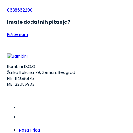
0638662200
Imate dodatnih pitanja?
Pišite nam
Bambini D.O.O
Žarka Bokuna 79, Zemun, Beograd
PIB: 114686175
MB: 22055933
Naša Priča