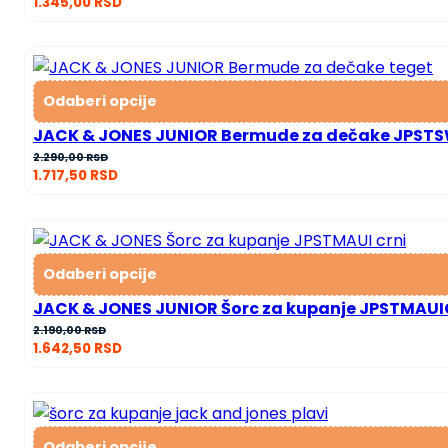
1.345,00
RSD
цена
цена
је
је:
била:
1.345,00 RSD.
2.690,00 RSD.
Odaberi opcije
JACK & JONES JUNIOR Bermude za dečake JPSTS
2.290,00
RSD
1.717,50
RSD
Odaberi opcije
JACK & JONES JUNIOR Šorc za kupanje JPSTMAUI
2.190,00
RSD
1.642,50
RSD
Odaberi opcije