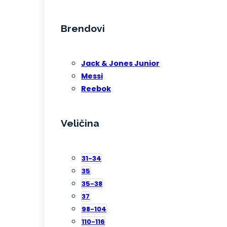
Brendovi
Jack & Jones Junior
Messi
Reebok
Veličina
31-34
35
35-38
37
98-104
110-116