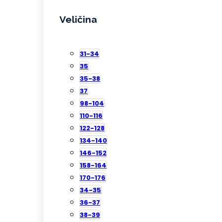
Veličina
31-34
35
35-38
37
98-104
110-116
122-128
134-140
146-152
158-164
170-176
34-35
36-37
38-39