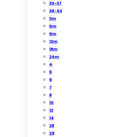
33-37
38-43
3m
6m
9m
12m
18m
24m
4
5
6
7
8
10
12
14
28
29