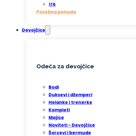
176
Posebna ponuda
Devojčice
Odeća za devojčice
Bodi
Duksevi i džemperi
Helanke i trenerke
Kompleti
Majice
Noviteti - Devojčice
Šorcevi i bermude