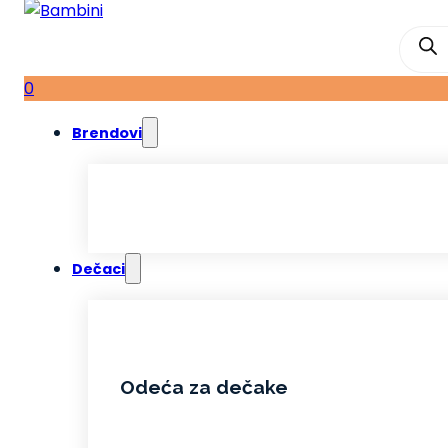
Produ
searc
0
Brendovi
Dečaci
Odeća za dečake