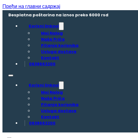
Пређи на главни садржај
Besplatna poštarina na iznos preko 6000 rsd
Korisni linkovi
Moj Nalog
Naša Priča
Pitanja korisnika
Usluga dostave
Kontakt
0638662200
Korisni linkovi
Moj Nalog
Naša Priča
Pitanja korisnika
Usluga dostave
Kontakt
0638662200