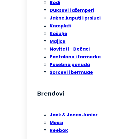
Bodi
Duksevi i džemperi
Jakne,kaputi i prsluci
Kompleti
Košulje
Majice
Noviteti - Dečaci
Pantalone i farmerke
Posebna ponuda
Šorcevi i bermude
Brendovi
Jack & Jones Junior
Messi
Reebok