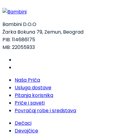
Bambini D.O.O
Žarka Bokuna 79, Zemun, Beograd
PIB: 114686175
MB: 22055933
Naša Priča
Usluga dostave
Pitanja korisnika
Priče i saveti
Povraćaj robe i sredstava
Dečaci
Devojčice