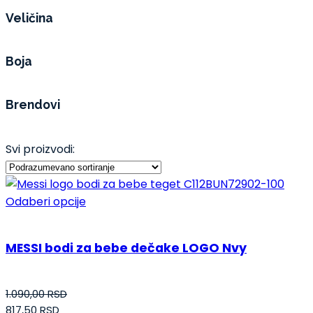
Veličina
Boja
Brendovi
Svi proizvodi:
Odaberi opcije
MESSI bodi za bebe dečake LOGO Nvy
1.090,00
RSD
817,50
RSD