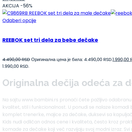
AKCIJA -56%
Odaberi opcije
REEBOK set tri dela za bebe dečake
4.490,00
RSD
Оригинална цена је била: 4.490,00 RSD.
1.990,00
1.990,00 RSD.
Originalna dečija odeća za 
Na sajtu www.bambini.rs pronaći ćete pažljivo odabran
kvalitet, stil i funkcionalnost. U ponudi se nalaze komad
komplet trenerke, majice za dečake, duksevi sa kapulja
Kids nudi odličan odnos cene i kvaliteta, često kroz prak
komade za dečake koji već razvijaju svoj modni izraz. Svi 