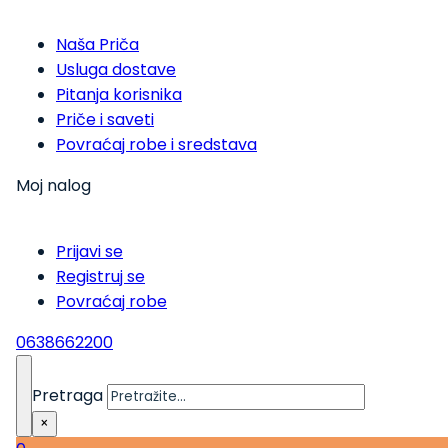
Naša Priča
Usluga dostave
Pitanja korisnika
Priče i saveti
Povraćaj robe i sredstava
Moj nalog
Prijavi se
Registruj se
Povraćaj robe
0638662200
Pretraga
×