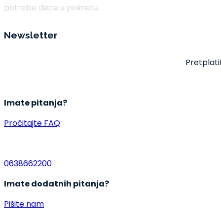
potrebe dece u pokretu.
Newsletter
Pretplati
Imate pitanja?
Pročitajte FAQ
0638662200
Imate dodatnih pitanja?
Pišite nam