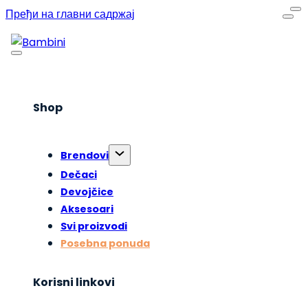
Пређи на главни садржај
Shop
Brendovi
Dečaci
Devojčice
Aksesoari
Svi proizvodi
Posebna ponuda
Korisni linkovi