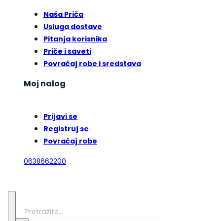
Naša Priča
Usluga dostave
Pitanja korisnika
Priče i saveti
Povraćaj robe i sredstava
Moj nalog
Prijavi se
Registruj se
Povraćaj robe
0638662200
Pretraga