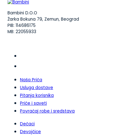
Bambini D.O.O
Žarka Bokuna 79, Zemun, Beograd
PIB: 114686175
MB: 22055933
Naša Priča
Usluga dostave
Pitanja korisnika
Priče i saveti
Povraćaj robe i sredstava
Dečaci
Devojčice