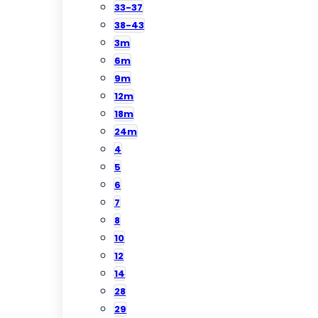
33-37
38-43
3m
6m
9m
12m
18m
24m
4
5
6
7
8
10
12
14
28
29