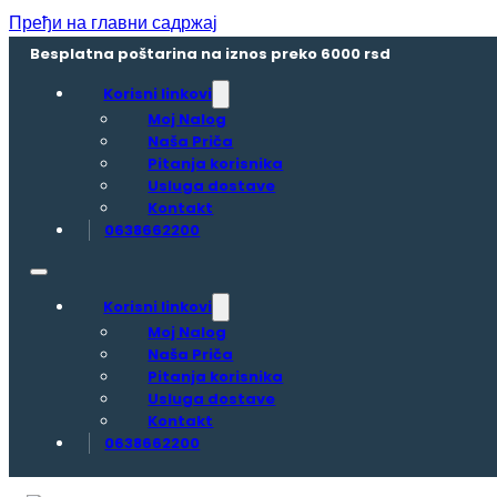
Пређи на главни садржај
Besplatna poštarina na iznos preko 6000 rsd
Korisni linkovi
Moj Nalog
Naša Priča
Pitanja korisnika
Usluga dostave
Kontakt
0638662200
Korisni linkovi
Moj Nalog
Naša Priča
Pitanja korisnika
Usluga dostave
Kontakt
0638662200