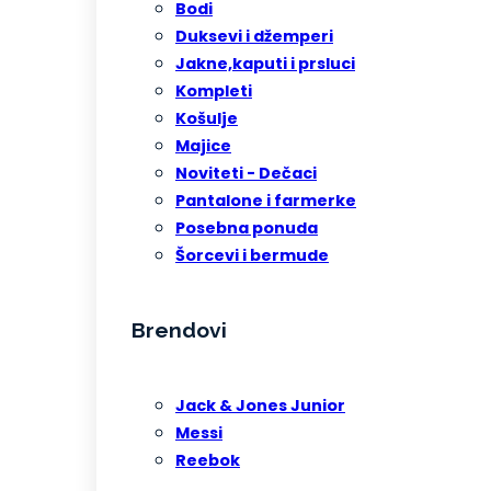
Bodi
Duksevi i džemperi
Jakne,kaputi i prsluci
Kompleti
Košulje
Majice
Noviteti - Dečaci
Pantalone i farmerke
Posebna ponuda
Šorcevi i bermude
Brendovi
Jack & Jones Junior
Messi
Reebok