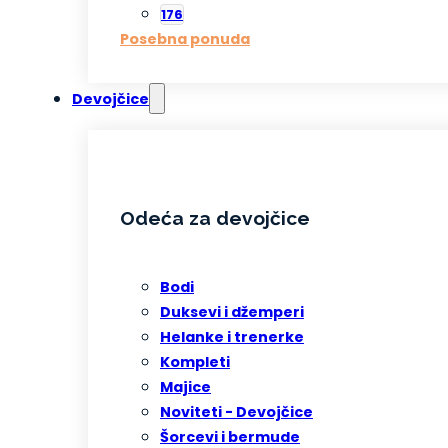
176
Posebna ponuda
Devojčice
Odeća za devojčice
Bodi
Duksevi i džemperi
Helanke i trenerke
Kompleti
Majice
Noviteti - Devojčice
Šorcevi i bermude