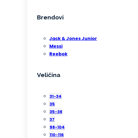
Brendovi
Jack & Jones Junior
Messi
Reebok
Veličina
31-34
35
35-38
37
98-104
110-116