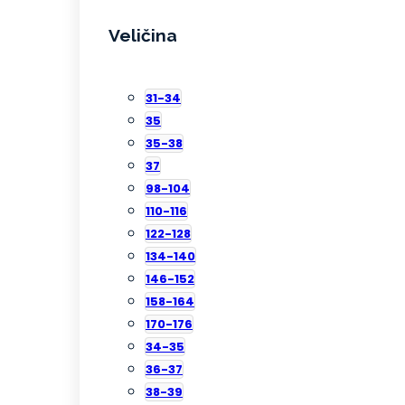
Veličina
31-34
35
35-38
37
98-104
110-116
122-128
134-140
146-152
158-164
170-176
34-35
36-37
38-39