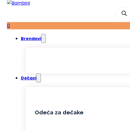
Produ
searc
0
Brendovi
Dečaci
Odeća za dečake