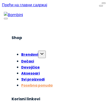
Пређи на главни садржај
Shop
Brendovi
Dečaci
Devojčice
Aksesoari
Svi proizvodi
Posebna ponuda
Korisni linkovi