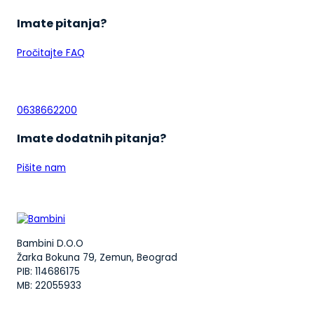
Imate pitanja?
Pročitajte FAQ
0638662200
Imate dodatnih pitanja?
Pišite nam
Bambini D.O.O
Žarka Bokuna 79, Zemun, Beograd
PIB: 114686175
MB: 22055933