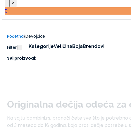
×
0
Početna
/
Devojčice
Kategorije
Veličina
Boja
Brendovi
Filteri
Svi proizvodi:
Originalna dečija odeća za
Na sajtu bambini.rs, pronaći ćete sve što je potrebn
od 3 meseca do 16 godina, koja prati dečje potrebe u 