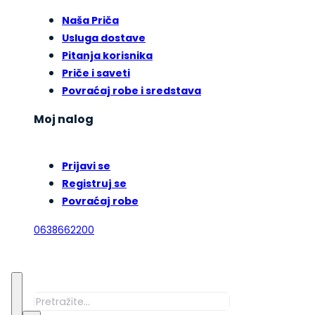
Naša Priča
Usluga dostave
Pitanja korisnika
Priče i saveti
Povraćaj robe i sredstava
Moj nalog
Prijavi se
Registruj se
Povraćaj robe
0638662200
Pretraga