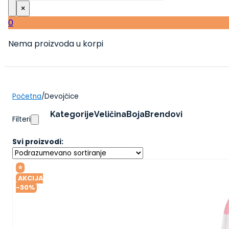
×
0
Nema proizvoda u korpi
Početna
/
Devojčice
Kategorije
Veličina
Boja
Brendovi
Filteri
Svi proizvodi:
⭐
AKCIJA
-30%