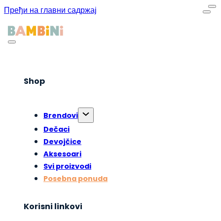
Пређи на главни садржај
Shop
Brendovi
Dečaci
Devojčice
Aksesoari
Svi proizvodi
Posebna ponuda
Korisni linkovi