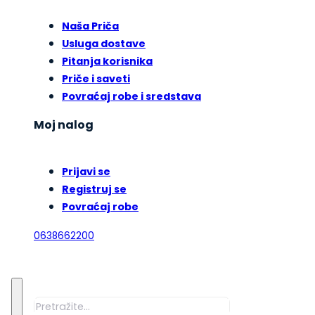
Naša Priča
Usluga dostave
Pitanja korisnika
Priče i saveti
Povraćaj robe i sredstava
Moj nalog
Prijavi se
Registruj se
Povraćaj robe
0638662200
Pretraga