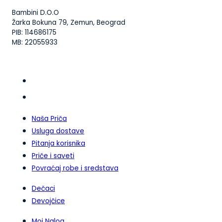
Bambini D.O.O
Žarka Bokuna 79, Zemun, Beograd
PIB: 114686175
MB: 22055933
Naša Priča
Usluga dostave
Pitanja korisnika
Priče i saveti
Povraćaj robe i sredstava
Dečaci
Devojčice
Moj Nalog