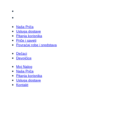
Naša Priča
Usluga dostave
Pitanja korisnika
Priče i saveti
Povraćaj robe i sredstava
Dečaci
Devojčice
Moj Nalog
Naša Priča
Pitanja korisnika
Usluga dostave
Kontakt