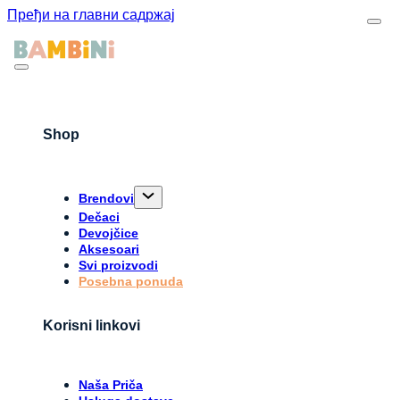
Пређи на главни садржај
Shop
Brendovi
Dečaci
Devojčice
Aksesoari
Svi proizvodi
Posebna ponuda
Korisni linkovi
Naša Priča