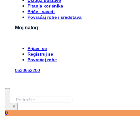
Usluga dostave
Pitanja korisnika
Priče i saveti
Povraćaj robe i sredstava
Moj nalog
Prijavi se
Registruj se
Povraćaj robe
0638662200
Pretraga
×
0