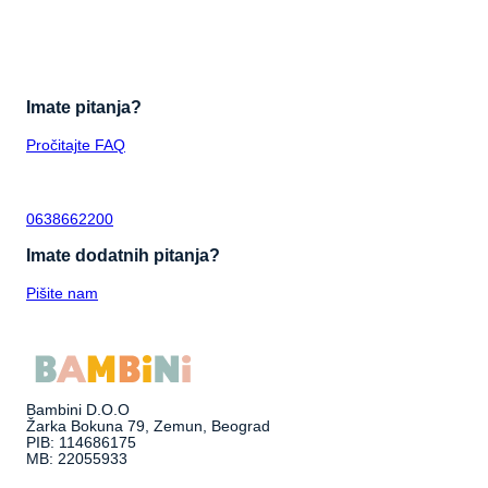
Imate pitanja?
Pročitajte FAQ
0638662200
Imate dodatnih pitanja?
Pišite nam
Bambini D.O.O
Žarka Bokuna 79, Zemun, Beograd
PIB: 114686175
MB: 22055933